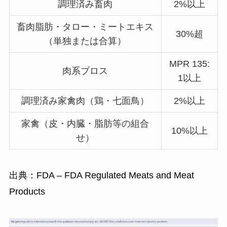
調理済み畜肉
2%以上
畜肉脂肪・タロー・ミートエキス
30%超
（単独または合算）
MPR 135:
肉系ブロス
1以上
調理済み家禽肉（鶏・七面鳥）
2%以上
家禽（皮・内臓・脂肪等の組合
10%以上
せ）
出典：
FDA – FDA Regulated Meats and Meat
Products