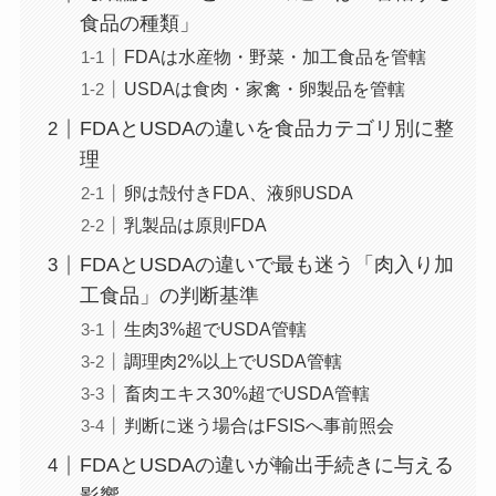
食品の種類」
FDAは水産物・野菜・加工食品を管轄
USDAは食肉・家禽・卵製品を管轄
FDAとUSDAの違いを食品カテゴリ別に整
理
卵は殻付きFDA、液卵USDA
乳製品は原則FDA
FDAとUSDAの違いで最も迷う「肉入り加
工食品」の判断基準
生肉3%超でUSDA管轄
調理肉2%以上でUSDA管轄
畜肉エキス30%超でUSDA管轄
判断に迷う場合はFSISへ事前照会
FDAとUSDAの違いが輸出手続きに与える