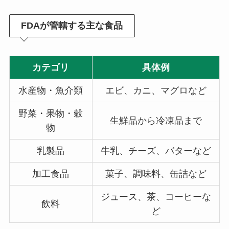
FDAが管轄する主な食品
カテゴリ
具体例
水産物・魚介類
エビ、カニ、マグロなど
野菜・果物・穀
生鮮品から冷凍品まで
物
乳製品
牛乳、チーズ、バターなど
加工食品
菓子、調味料、缶詰など
ジュース、茶、コーヒーな
飲料
ど