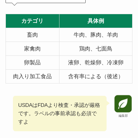
カテゴリ
具体例
畜肉
牛肉、豚肉、羊肉
家禽肉
鶏肉、七面鳥
卵製品
液卵、乾燥卵、冷凍卵
肉入り加工食品
含有率による（後述）
USDAはFDAより検査・承認が厳格
です。ラベルの事前承認も必須で
編集部
すよ