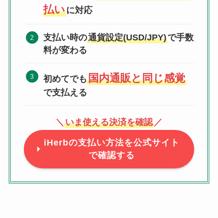
払い
に対応
支払い時の
通貨設定(USD/JPY)
で手数
料が変わる
国内通販と同じ感覚
初めてでも
で支払える
＼
いま使える決済を確認
／
iHerbの支払い方法を公式サイト
で確認する